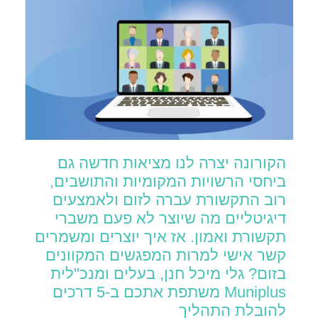
הקורונה יצרה לנו מציאות חדשה גם
ביחסי הרשויות המקומיות והתושבים,
רוב התקשורת עברה לזום ולאמצעים
דיגיטליים מה שיוצר לא פעם משברי
תקשורת ואמון. אז איך יוצרים ומשמרים
קשר אישי למרות המפגשים המקוונים
בזום? גלי מיכל חנן, בעלים ומנכ"לית
Muniplus משתפת אתכם ב-5 דרכים
להובלת התהליך