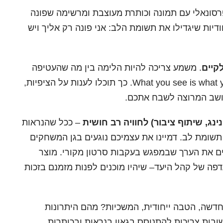
רסונאלי עם תמונה וכותרת מעוצבת ומרשימה שפונה
דיות שיגדילו את תשומת הלב: אני פונה רק אליך ויש
לקיים
. משמע צריכה להיות הלימה בין מה שהעטיפה
מבטיחה לבין מה שהמוצר מקיים: What you see is what you get. כך תוכלו לענות על הציפיות,
לתושב המרוצה לשבח אתכם.
נג, שיתוף ציבור) לחוויה רב חושית
– ככל שהנראות
תשומת לב. דמיינו את עצמיכם נוגעים בגן המשחקים
ם את הערך שבמפגש בעקבות סרטון מקורי. מוצר
פה של קהל היעד– שיהיו מוכנים לפנות מזמנם בזכות
דשה, הטבה ייחודית, המשכיות? מהם היתרונות
בות צריכות להתנוסס בגאון בנראות ובכותרות