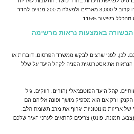
כרטיס לפגישת היכרות בחדר כושר. התגובות לאריזה
היצירתית לא איחרו לבוא: תוך חודש נמכרו קרוב ל 3,000 מארזים ולמעלה מ 200 מנויים לחדר
לל בשיעור 115%.
ת הבשורה באמצעות נראות מרשימה
כם. לכן, לפני שרצים לבקש ממשרד הפרסום, דוברות או
הנראות את אסטרטגית הפניה לקהל היעד על שלל
ותיים, קהל היעד הפוטנציאלי (הורים, רווקים, גיל
הקנקן ורק אם הוא מספיק מושך ופונה אליהם הם
 של אריזות מונוטוניות יגרוף את מרב תשומת הלב.
בע, תמונה, פונט) צריכים להתאים לערכי העיר שלכם